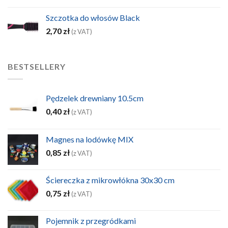
Szczotka do włosów Black
2,70
zł
(z VAT)
BESTSELLERY
Pędzelek drewniany 10.5cm
0,40
zł
(z VAT)
Magnes na lodówkę MIX
0,85
zł
(z VAT)
Ściereczka z mikrowłókna 30x30 cm
0,75
zł
(z VAT)
Pojemnik z przegródkami