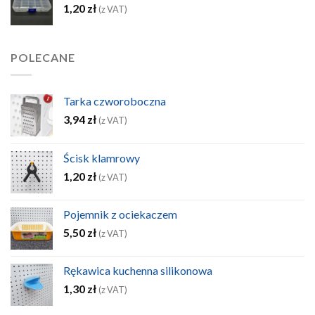
1,20
zł
(z VAT)
POLECANE
Tarka czworoboczna
3,94
zł
(z VAT)
Ścisk klamrowy
1,20
zł
(z VAT)
Pojemnik z ociekaczem
5,50
zł
(z VAT)
Rękawica kuchenna silikonowa
1,30
zł
(z VAT)