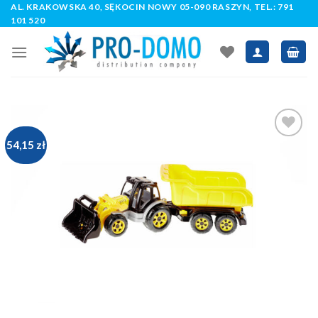
AL. KRAKOWSKA 40, SĘKOCIN NOWY 05-090 RASZYN, TEL.:
791
Skip
101 520
to
content
54,15 zł
Add to
Wishlist