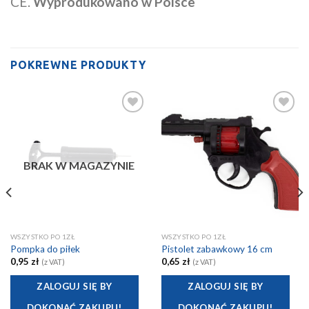
CE.
Wyprodukowano w Polsce
POKREWNE PRODUKTY
Add to
Add to
Wishlist
Wishlist
BRAK W MAGAZYNIE
WSZYSTKO PO 1ZŁ
WSZYSTKO PO 1ZŁ
Pompka do piłek
Pistolet zabawkowy 16 cm
0,95
zł
0,65
zł
(z VAT)
(z VAT)
ZALOGUJ SIĘ BY
ZALOGUJ SIĘ BY
DOKONAĆ ZAKUPU!
DOKONAĆ ZAKUPU!